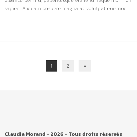
ullamcorper nisi, pellentesque eleifend neque nibh non
sapien. Aliquam posuere magna ac volutpat euismod.
1
2
»
Claudia Morand - 2026 - Tous droits réservés