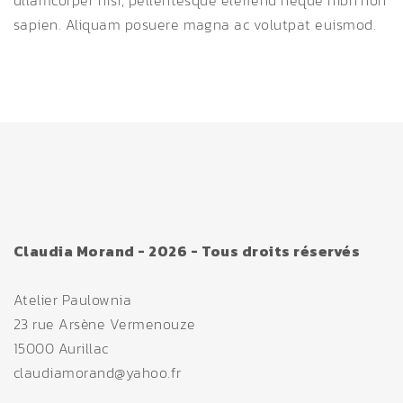
ullamcorper nisi, pellentesque eleifend neque nibh non
sapien. Aliquam posuere magna ac volutpat euismod.
Claudia Morand - 2026 - Tous droits réservés
Atelier Paulownia
23 rue Arsène Vermenouze
15000 Aurillac
claudiamorand@yahoo.fr